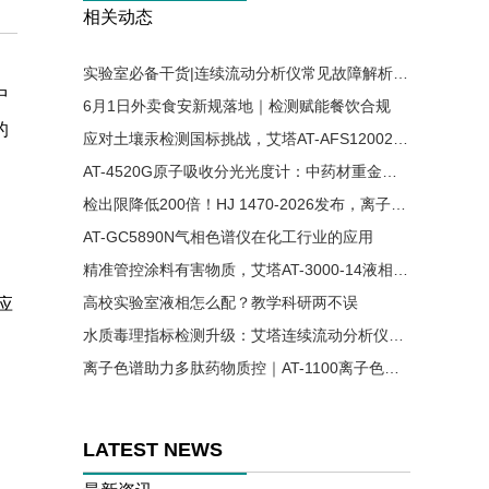
相关动态
实验室必备干货|连续流动分析仪常见故障解析与解决方案
中
6月1日外卖食安新规落地｜检测赋能餐饮合规
的
应对土壤汞检测国标挑战，艾塔AT-AFS12002原子荧光光谱仪助力精准分析
AT-4520G原子吸收分光光度计：中药材重金属残留检测的可靠方案
检出限降低200倍！HJ 1470-2026发布，离子色谱法首次入列水质六价铬国标
AT-GC5890N气相色谱仪在化工行业的应用
、
精准管控涂料有害物质，艾塔AT-3000-14液相色谱仪适配涂料国标检测
高校实验室液相怎么配？教学科研两不误
应
水质毒理指标检测升级：艾塔连续流动分析仪实现氰、酚同步高效测定
离子色谱助力多肽药物质控｜AT-1100离子色谱仪精准检测醋酸根溶剂残留
LATEST NEWS