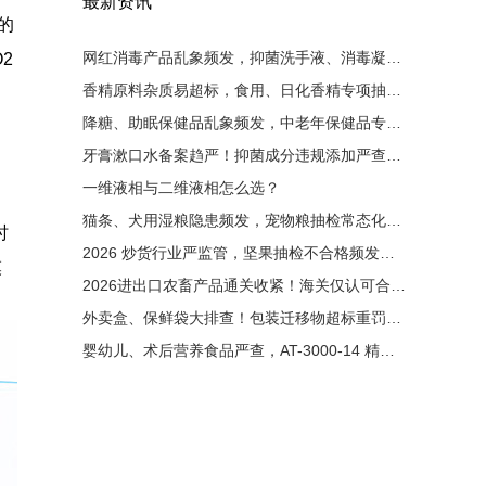
最新资讯
的
网红消毒产品乱象频发，抑菌洗手液、消毒凝胶大排查！非法添加零容忍，液相检测是备案硬性条件
2
香精原料杂质易超标，食用、日化香精专项抽检启动！有害杂质严控，液相色谱成为香料厂必备设备
降糖、助眠保健品乱象频发，中老年保健品专项整治来袭！非法添加西药重罚，液相检测为出厂硬性门槛
牙膏漱口水备案趋严！抑菌成分违规添加严查，液相色谱成为备案刚需
一维液相与二维液相怎么选？
猫条、犬用湿粮隐患频发，宠物粮抽检常态化！非法添加剂零容忍，液相色谱成出厂必备检测手段
时
2026 炒货行业严监管，坚果抽检不合格频发！黄曲霉毒素重灾区，液相检测成出厂硬性要求
模
2026进出口农畜产品通关收紧！海关仅认可合规液相检测原始图谱
外卖盒、保鲜袋大排查！包装迁移物超标重罚，液相检测成硬性门槛
婴幼儿、术后营养食品严查，AT-3000-14 精准管控维生素与污染物