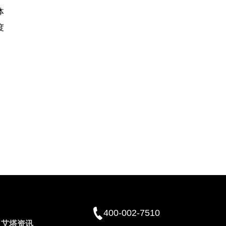
体
度
400-002-7510
艾塔资讯