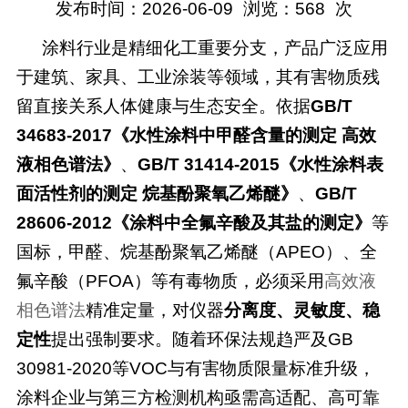
发布时间：2026-06-09
浏览：
568
次
涂料行业是精细化工重要分支，产品广泛应用
于建筑、家具、工业涂装等领域，其有害物质残
留直接关系人体健康与生态安全。依据
GB/T
34683-2017《水性涂料中甲醛含量的测定 高效
液相色谱法》
、
GB/T 31414-2015《水性涂料表
面活性剂的测定 烷基酚聚氧乙烯醚》
、
GB/T
28606-2012《涂料中全氟辛酸及其盐的测定》
等
国标，甲醛、烷基酚聚氧乙烯醚（
APEO）、全
氟辛酸（PFOA）等有毒物质，必须采用
高效液
相色谱法
精准定量，对仪器
分离度、灵敏度、稳
定性
提出强制要求。随着环保法规趋严及
GB
30981-2020等VOC与有害物质限量标准升级，
涂料企业与第三方检测机构亟需高适配、高可靠