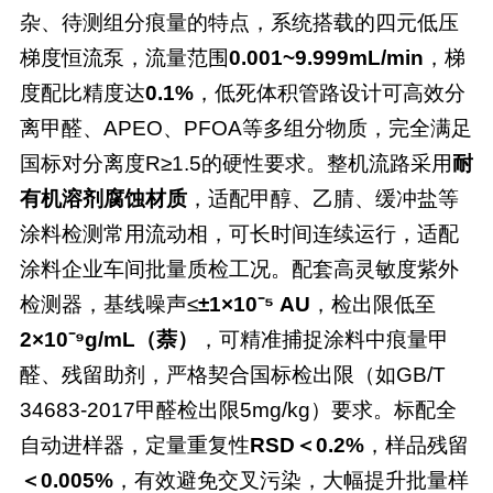
杂、待测组分痕量的特点，系统搭载的四元低压
梯度恒流泵，流量范围
0.001~9.999mL/min
，梯
度配比精度达
0.1%
，低死体积管路设计可高效分
离甲醛、
APEO、PFOA等多组分物质，完全满足
国标对分离度R≥1.5的硬性要求。整机流路采用
耐
有机溶剂腐蚀材质
，适配甲醇、乙腈、缓冲盐等
涂料检测常用流动相，可长时间连续运行，适配
涂料企业车间批量质检工况。
配套高灵敏度紫外
检测器，基线噪声
≤
±1×10⁻⁵ AU
，检出限低至
2×10⁻⁹g/mL（萘）
，可精准捕捉涂料中痕量甲
醛、残留助剂，严格契合国标检出限（如
GB/T
34683-2017甲醛检出限5mg/kg）要求。标配全
自动进样器，定量重复性
RSD＜0.2%
，样品残留
＜
0.005%
，有效避免交叉污染，大幅提升批量样