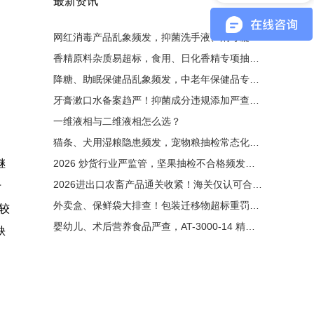
最新资讯
网红消毒产品乱象频发，抑菌洗手液、消毒凝胶大排查！非法添加零容忍，液相检测是备案硬性条件
香精原料杂质易超标，食用、日化香精专项抽检启动！有害杂质严控，液相色谱成为香料厂必备设备
降糖、助眠保健品乱象频发，中老年保健品专项整治来袭！非法添加西药重罚，液相检测为出厂硬性门槛
牙膏漱口水备案趋严！抑菌成分违规添加严查，液相色谱成为备案刚需
一维液相与二维液相怎么选？
猫条、犬用湿粮隐患频发，宠物粮抽检常态化！非法添加剂零容忍，液相色谱成出厂必备检测手段
继
2026 炒货行业严监管，坚果抽检不合格频发！黄曲霉毒素重灾区，液相检测成出厂硬性要求
2026进出口农畜产品通关收紧！海关仅认可合规液相检测原始图谱
于
外卖盒、保鲜袋大排查！包装迁移物超标重罚，液相检测成硬性门槛
较
婴幼儿、术后营养食品严查，AT-3000-14 精准管控维生素与污染物
缺