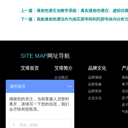
上一篇：液相色谱互动教学系统：真实液相色谱仪、虚拟仿
下一篇：高效液相色谱法作为洛匹那韦和利托那韦体内分析
SITE MAP
网址导航
艾塔首页
艾塔简介
品牌文化
产
企业概况
品牌溯源
液
发展历程
品牌形象
离
请您留言
集团战略
品牌荣誉
流
专家团队
企业文化
原
感谢您的关注，当前客服人员暂时
离开，请填写一下您的信息，我们
员工风采
原
会尽快和您联系。
气