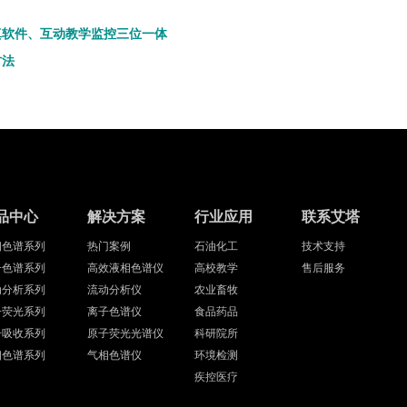
真软件、互动教学监控三位一体
方法
品中心
解决方案
行业应用
联系艾塔
相色谱系列
热门案例
石油化工
技术支持
子色谱系列
高效液相色谱仪
高校教学
售后服务
动分析系列
流动分析仪
农业畜牧
子荧光系列
离子色谱仪
食品药品
子吸收系列
原子荧光光谱仪
科研院所
相色谱系列
气相色谱仪
环境检测
疾控医疗