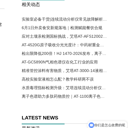
相关动态
实验室必备干货|连续流动分析仪常见故障解析与解决方案
常
6月1日外卖食安新规落地｜检测赋能餐饮合规
应对土壤汞检测国标挑战，艾塔AT-AFS12002原子荧光光谱仪助力精准分析
AT-4520G原子吸收分光光度计：中药材重金属残留检测的可靠方案
检出限降低200倍！HJ 1470-2026发布，离子色谱法首次入列水质六价铬国标
AT-GC5890N气相色谱仪在化工行业的应用
精准管控涂料有害物质，艾塔AT-3000-14液相色谱仪适配涂料国标检测
高校实验室液相怎么配？教学科研两不误
水质毒理指标检测升级：艾塔连续流动分析仪实现氰、酚同步高效测定
离子色谱助力多肽药物质控｜AT-1100离子色谱仪精准检测醋酸根溶剂残留
LATEST NEWS
你们是怎么收费的呢