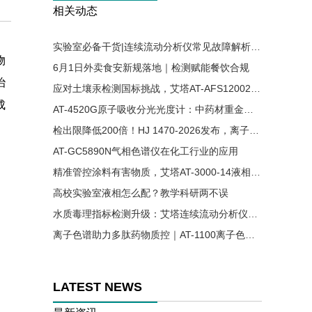
相关动态
实验室必备干货|连续流动分析仪常见故障解析与解决方案
物
6月1日外卖食安新规落地｜检测赋能餐饮合规
治
应对土壤汞检测国标挑战，艾塔AT-AFS12002原子荧光光谱仪助力精准分析
成
AT-4520G原子吸收分光光度计：中药材重金属残留检测的可靠方案
检出限降低200倍！HJ 1470-2026发布，离子色谱法首次入列水质六价铬国标
AT-GC5890N气相色谱仪在化工行业的应用
精准管控涂料有害物质，艾塔AT-3000-14液相色谱仪适配涂料国标检测
高校实验室液相怎么配？教学科研两不误
水质毒理指标检测升级：艾塔连续流动分析仪实现氰、酚同步高效测定
离子色谱助力多肽药物质控｜AT-1100离子色谱仪精准检测醋酸根溶剂残留
LATEST NEWS