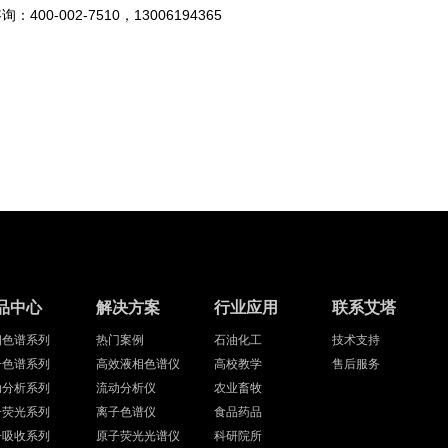
00-002-7510，13006194365
品中心
解决方案
行业应用
联系艾塔
相色谱系列
热门案例
石油化工
技术支持
子色谱系列
高效液相色谱仪
高校教学
售后服务
动分析系列
流动分析仪
农业畜牧
子荧光系列
离子色谱仪
食品药品
子吸收系列
原子荧光光谱仪
科研院所