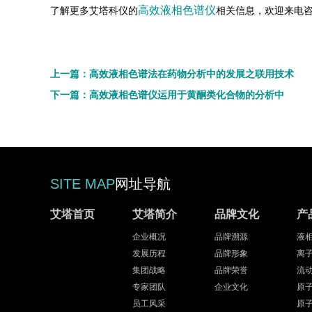
高效液相色谱仪
了解更多艾塔科仪的
相关信息，欢迎来电咨询：4
上一篇：高效液相色谱法在药物分析中的发展之联用技术
下一篇：高效液相色谱仪运用于黄酮类化合物的分析中
SITE MAP
网址导航
艾塔首页
艾塔简介
品牌文化
产
企业概况
品牌溯源
液
发展历程
品牌形象
离
集团战略
品牌荣誉
流
专家团队
企业文化
原
员工风采
原