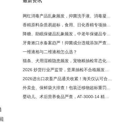
最新资讯
网红消毒产品乱象频发，抑菌洗手液、消毒凝胶大排查！非法添加零容忍，液相检测是备案硬性条件
香精原料杂质易超标，食用、日化香精专项抽检启动！有害杂质严控，液相色谱成为香料厂必备设备
降糖、助眠保健品乱象频发，中老年保健品专项整治来袭！非法添加西药重罚，液相检测为出厂硬性门槛
牙膏漱口水备案趋严！抑菌成分违规添加严查，液相色谱成为备案刚需
一维液相与二维液相怎么选？
猫条、犬用湿粮隐患频发，宠物粮抽检常态化！非法添加剂零容忍，液相色谱成出厂必备检测手段
2026 炒货行业严监管，坚果抽检不合格频发！黄曲霉毒素重灾区，液相检测成出厂硬性要求
2026进出口农畜产品通关收紧！海关仅认可合规液相检测原始图谱
外卖盒、保鲜袋大排查！包装迁移物超标重罚，液相检测成硬性门槛
婴幼儿、术后营养食品严查，AT-3000-14 精准管控维生素与污染物
醋
回