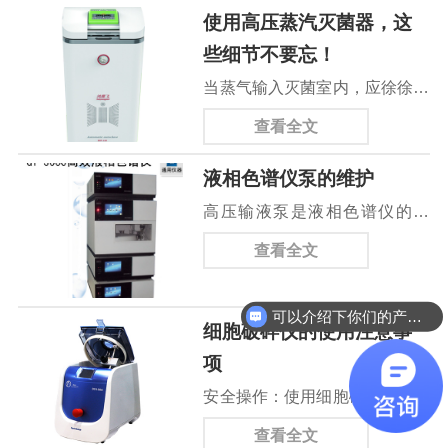
使用高压蒸汽灭菌器，这
些细节不要忘！
当蒸气输入灭菌室内，应徐徐开
放冷凝水泄出器前端之阀门，使
查看全文
冷凝水泄出器间断地排出灭菌室
液相色谱仪泵的维护
内之空气及冷凝水，确保灭菌效
高压输液泵是液相色谱仪的核
果。
心。泵密封圈是最容易磨损的零
查看全文
件。密封圈损坏可能导致液体泄
漏或压力波动；止回阀的正常运
可以介绍下你们的产品么
细胞破碎仪的使用注意事
行非常重要。如果失效，将直接
项
影响流动稳定性。正常状态下的
安全操作：使用细胞破碎仪时，
高压泵是液相色谱准确分析的基
要遵循安全操作规程，戴上个人
础。高压输液泵由电机、凸轮
查看全文