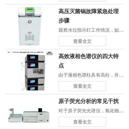
防护装备，以防止超声波对皮肤
组、柱塞杆和泵头组成。
高压灭菌锅故障紧急处理
和眼睛造成伤害。
步骤
观察水位指示灯工作情况，如缺
水应切断电源并放气至压力表指
查看全文
示为“0”后打开上盖，加水至"高
高效液相色谱仪的四大特
水位"指示灯亮后在接通电源工
点
作。
由于液相色谱柱具有高柱，并且
流动相可以控制和改善分离过程
查看全文
的选择性。因此，高效液相色谱
原子荧光分析的常见干扰
仪不仅可以分析不同类型的有机
对于原子荧光光谱仪，氢化物发
化合物及其同分异构体，还可以
生-石英管原子化器不仅能提供
分析在性质上极为相似的旋光异
查看全文
待测元素原子化的条件，而且还