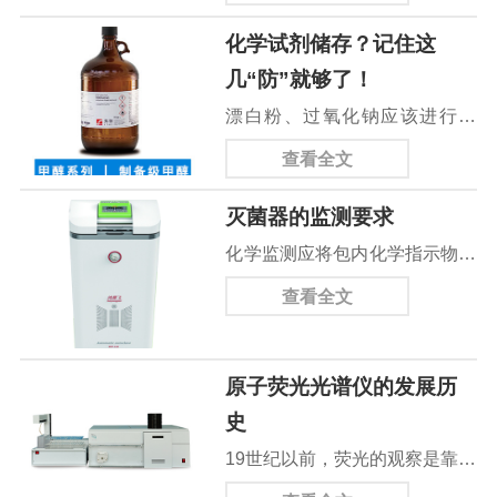
据不同介质摸索而定，选取*
后重新安装
化学试剂储存？记住这
值。（建议一般在工作1秒，间
几“防”就够了！
隔1秒情况下，每过5分钟取个
漂白粉、过氧化钠应该进行蜡
样，摸索实验条件）。若选用
封，防止吸水分解或吸水爆炸。
φ2、φ3、φ6变幅杆时，应把超
查看全文
氢氧化钠易吸水潮解，应该进行
声功率设定小些，以免变幅杆过
灭菌器的监测要求
蜡封；硝酸铵、硫酸钠易吸水结
载而断裂。
化学监测应将包内化学指示物放
大块状晶体，倒不出来，以至导
置在常用的、有代表性的灭菌包
致试剂瓶破裂，也应严密蜡封。
查看全文
或盒内，置于灭菌器最难灭 菌
的部位。裸露灭菌的实心器械可
原子荧光光谱仪的发展历
将包内化学指示物放于器械旁进
史
行监测。空腔器械可选择化学
19世纪以前，荧光的观察是靠肉
PCD进行监测。
眼进行的，直到1928年，才由