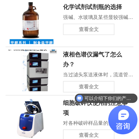
化学试剂试剂瓶的选择
强碱、水玻璃及某些显较强碱性
的水溶液等不能用磨口玻璃瓶
查看全文
塞，应用橡皮塞（如氢氧化钠、
氢氧化钾，试剂瓶用橡皮塞），
液相色谱仪漏气了怎么
而大部分有机物不能用橡胶塞。
办？
保存在棕色瓶中
当过滤头泵送液体时，流道管内
有不规则但连续的小气泡。此时
查看全文
考虑流动相是否脱气。如果已经
可以介绍下你们的产品么
细胞破碎仪使用的注意事
脱气，应注意过滤头的污染也会
项
导致这种现象。治疗方法相对简
对各种破碎样品量的多少、时间
单。旋下滤头，将其浸泡在稀硝
长短、功率大小，有待于用户根
酸中，超声波处理半小时，清洗
查看全文