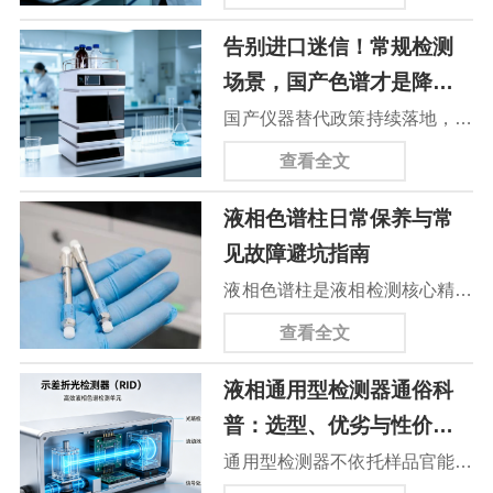
难题。本文汇总压力异常、基线
告别进口迷信！常规检测
不稳、鬼峰、峰形异常、保留时
场景，国产色谱才是降本
间漂移等高频故障，搭配简单易
优选
国产仪器替代政策持续落地，不
懂的新手排查方法与解决技巧，
少实验室面临液相设备选型难
帮助化验员快速自查脱困、稳定
查看全文
题。从采购投入、耗材运维、售
实验数据、提升日常检测效率。
液相色谱柱日常保养与常
后效率、政策适配四大维度来
见故障避坑指南
看，艾塔 AT-3000-14 这类合规
液相色谱柱是液相检测核心精密
国产液相，在高校教学、食品质
耗材，新手操作不当易出现柱压
检、环境监测等常规场景下性能
查看全文
飙升、峰形变差、基线紊乱等故
对标进口入门机型，全周期使用
液相通用型检测器通俗科
障。本文梳理液相色谱柱四大常
成本大幅降低，是实验室设备更
普：选型、优劣与性价比
见养护误区，分享实验前、中、
新的高性价比方案。
详解
通用型检测器不依托样品官能团
后标准化保养流程，针对柱压异