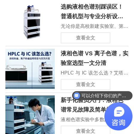
选购液相色谱别踩误区！
普通机型与专业分析设备
核心差距科普
无论你是高校新建实验室、第三
方检测机构扩项，还是企业自建
查看全文
质检中心，一台精度、合规性、
液相色谱 VS 离子色谱，实
耐用性兼顾的专业高效液相色谱
验室选型一文分清
仪，才是性价比更高的长期选
HPLC 与 IC 该怎么选？艾塔带
择。
你理清液相色谱、离子色谱适用
查看全文
场景与采购方案
可以介绍下你们的产品么
新手化验员入门：液相色
谱常见故障及简单排查方
法
液相色谱实验中多数故障源于日
常操作细节，是新手化验员常遇
查看全文