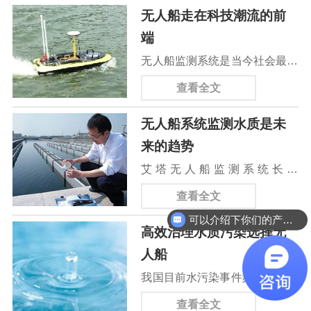
无人船走在科技潮流的前
端
无人船监测系统是当今社会最为
先进的高端技术。这个技术是继
查看全文
无人机技术成熟之后，人们打造
无人船系统监测水质是未
出的水上机器。这个水上机器可
来的趋势
以满足人们在水域中的一切需
艾塔无人船监测系统长约
求。从运送小型货品到水上摄
180cm，宽约70cm。将这个无
影，无人船统统可以做到。无人
查看全文
人船放入水中后，他会按照电脑
船技术也会成为将来的趋势。这
可以介绍下你们的产品么
高效治理水质污染选择无
程序设定的路线行驶，30米宽的
个技术可以大大解放人们的双
人船
河道断面来回一趟只需要5分
手，现在许多需要通过大量人力
我国目前水污染事件频发，事件
钟。并且无人船在这5分钟之内
以及辛苦劳动才能完成的事无人
发生后，水体污染原因是什么，
就能将这一段河道的深度、水下
查看全文
船只需要十多分钟就能够完成。