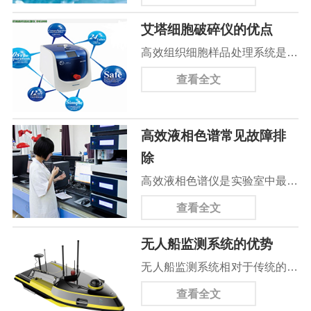
污染物扩散速度如何，污染物扩
地形、淤泥量等所有的数据全部
不仅能够更快完成，无人船还能
艾塔细胞破碎仪的优点
散到了哪些地方，采取何种措施
收集完毕，并将所有的资料全部
获...
高效组织细胞样品处理系统是艾
控制污染，这些都是环境应急监
传输进岸边的电脑。相比起原来
塔科仪自主研发的一种先进、快
测必不可少的工作内容。在过去
查看全文
的传统型人工测绘，节省了80%
速、高效提取DNA、RNA和蛋
的几十年里，水环境质量监测的
以上的时间。传统的河道治理首
白质的样品处理系统，能将任何
通常流程是监测人员到现场采
先...
高效液相色谱常见故障排
来源（包括土壤植物和动物的组
样，水质采样都是靠人工完成
除
织/器官、细菌、真菌、孢子、
的。划条船去取水，工作量大，
高效液相色谱仪是实验室中最为
古生物标本等）的DNA、RNA
操作不安全，也不标准。遇到环
常用的一种分析仪器。对于分析
的蛋白质进行提取。使用方便，
查看全文
境应急事件，环境监测人员更需
仪器来说避免故障的最好方法就
一次可以处理,1-24个样本，可
要长时间反复在被污染水域上采
无人船监测系统的优势
是正确的操作以及适当的调节；
在20秒内完成破碎和裂解，最大
样监测...
无人船监测系统相对于传统的人
不要盲目操作减少系统误差。保
限度的避免核酸的降解和蛋白质
力监测来说具有很多优势。一．
持高效液相色谱仪的最佳工作状
查看全文
的解离。高效的振荡，保证样品
提高了监测效率无人船检测系统