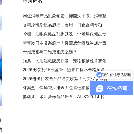
最新资讯
网红消毒产品乱象频发，抑菌洗手液、消毒凝胶大排查！非法添加零容忍，液相检测是备案硬性条件
香精原料杂质易超标，食用、日化香精专项抽检启动！有害杂质严控，液相色谱成为香料厂必备设备
降糖、助眠保健品乱象频发，中老年保健品专项整治来袭！非法添加西药重罚，液相检测为出厂硬性门槛
牙膏漱口水备案趋严！抑菌成分违规添加严查，液相色谱成为备案刚需
一维液相与二维液相怎么选？
猫条、犬用湿粮隐患频发，宠物粮抽检常态化！非法添加剂零容忍，液相色谱成出厂必备检测手段
现在有优惠活动吗
2026 炒货行业严监管，坚果抽检不合格频发！黄曲霉毒素重灾区，液相检测成出厂硬性要求
可以介绍下你们的产品么
2026进出口农畜产品通关收紧！海关仅认可合规液相检测原始图谱
外卖盒、保鲜袋大排查！包装迁移物超标重罚，液相检测成硬性门槛
婴幼儿、术后营养食品严查，AT-3000-14 精准管控维生素与污染物
指
的