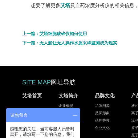
想要了解更多
艾塔
及血药浓度分析仪的相关信息
上一篇：艾塔细胞破碎仪如何使用
下一篇：无人船让无人操作水质采样监测成为现实
SITE MAP
网址导航
艾塔首页
艾塔简介
品牌文化
产
企业概况
品牌溯源
液
发展历程
品牌形象
离
请您留言
集团战略
品牌荣誉
流
专家团队
企业文化
原
感谢您的关注，当前客服人员暂时
离开，请填写一下您的信息，我们
员工风采
原