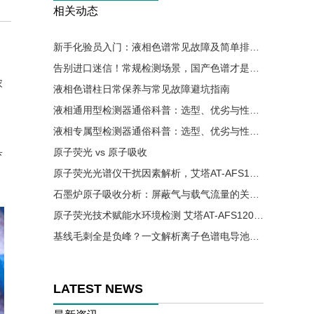
相关动态
新手化验员入门：液相色谱常见故障及简单排查方法
告别进口迷信！常规检测场景，国产色谱才是降本优选
浓
液相色谱柱日常保养与常见故障避坑指南
液相通用型检测器通俗科普：选型、优劣与性价比详解
液相专属型检测器通俗科普：选型、优劣与性价比详解
具
原子荧光 vs 原子吸收
原子荧光光谱仪干扰因素解析，艾塔AT-AFS12002助力实验精准高效
石墨炉原子吸收分析：屏蔽气与载气流量的关键控制要点
原子荧光技术赋能水环境检测 艾塔AT-AFS12002助力水质安全精准监测
基线毛刺全是负峰？一文解析离子色谱电导池气泡成因与解决办法
LATEST NEWS