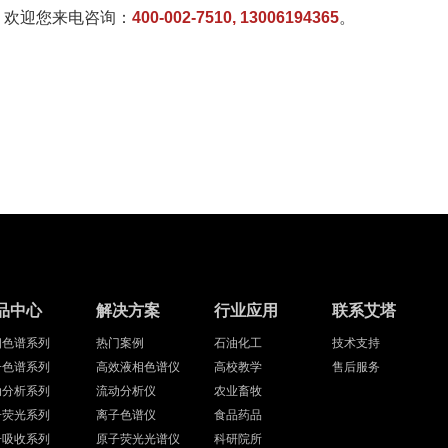
，欢迎您来电咨询：
400-002-7510, 13006194365
。
品中心
解决方案
行业应用
联系艾塔
相色谱系列
热门案例
石油化工
技术支持
子色谱系列
高效液相色谱仪
高校教学
售后服务
动分析系列
流动分析仪
农业畜牧
子荧光系列
离子色谱仪
食品药品
子吸收系列
原子荧光光谱仪
科研院所