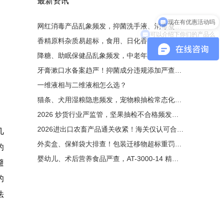
最新资讯
网红消毒产品乱象频发，抑菌洗手液、消毒凝胶大排查！非法添加零容忍，液相检测是备案硬性条件
可以介绍下你们的产品么
香精原料杂质易超标，食用、日化香精专项抽检启动！有害杂质严控，液相色谱成为香料厂必备设备
降糖、助眠保健品乱象频发，中老年保健品专项整治来袭！非法添加西药重罚，液相检测为出厂硬性门槛
牙膏漱口水备案趋严！抑菌成分违规添加严查，液相色谱成为备案刚需
一维液相与二维液相怎么选？
猫条、犬用湿粮隐患频发，宠物粮抽检常态化！非法添加剂零容忍，液相色谱成出厂必备检测手段
2026 炒货行业严监管，坚果抽检不合格频发！黄曲霉毒素重灾区，液相检测成出厂硬性要求
2026进出口农畜产品通关收紧！海关仅认可合规液相检测原始图谱
几
外卖盒、保鲜袋大排查！包装迁移物超标重罚，液相检测成硬性门槛
的
婴幼儿、术后营养食品严查，AT-3000-14 精准管控维生素与污染物
避
的
法