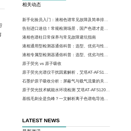
相关动态
新手化验员入门：液相色谱常见故障及简单排查方法
行
告别进口迷信！常规检测场景，国产色谱才是降本优选
溶
液相色谱柱日常保养与常见故障避坑指南
液相通用型检测器通俗科普：选型、优劣与性价比详解
液相专属型检测器通俗科普：选型、优劣与性价比详解
原子荧光 vs 原子吸收
原子荧光光谱仪干扰因素解析，艾塔AT-AFS12002助力实验精准高效
石墨炉原子吸收分析：屏蔽气与载气流量的关键控制要点
原子荧光技术赋能水环境检测 艾塔AT-AFS12002助力水质安全精准监测
基线毛刺全是负峰？一文解析离子色谱电导池气泡成因与解决办法
LATEST NEWS