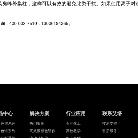
装鬼峰补集柱，这样可以有效的避免此类干扰。如果使用离子对
00-002-7510，13006194365。
品中心
解决方案
行业应用
联系艾塔
相色谱系列
热门案例
石油化工
技术支持
子色谱系列
高效液相色谱仪
高校教学
售后服务