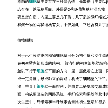
霉菌的
细胞
壁主要存在三种聚合物，葡聚糖（主要以β-
态存在）以及糖蛋白。外层是α-和β-葡聚糖的混合
要是蛋白质，内层主要是几丁质，几丁质的微纤维嵌
和聚合物的网状结构有关，不仅如此，它还含有几丁
植物细胞
对于已生长结束的植物细胞壁可分为初生壁和次生壁两
在初生壁内部形成的结构。 较流行的初生细胞壁结构是
丝以平行于
细胞
壁平面的方向一层一层敷着在上面，
成一定角度，形成独立的网路，构成了
细胞
壁的“经
泌，垂直于
细胞
壁平面排列，并由异二酪氨酸交联成
联，构成更复杂的网路系统。半纤维素和果胶等胶体
次生壁中，纤维素和半纤维素含量比初生壁增加很多