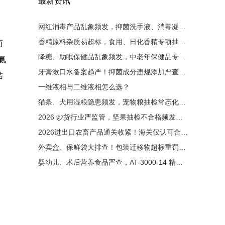
最新资讯
网红消毒产品乱象频发，抑菌洗手液、消毒凝胶大排查！非法添加零容忍，液相检测是备案硬性条件
香精原料杂质易超标，食用、日化香精专项抽检启动！有害杂质严控，液相色谱成为香料厂必备设备
而
降糖、助眠保健品乱象频发，中老年保健品专项整治来袭！非法添加西药重罚，液相检测为出厂硬性门槛
氨
牙膏漱口水备案趋严！抑菌成分违规添加严查，液相色谱成为备案刚需
结
一维液相与二维液相怎么选？
猫条、犬用湿粮隐患频发，宠物粮抽检常态化！非法添加剂零容忍，液相色谱成出厂必备检测手段
2026 炒货行业严监管，坚果抽检不合格频发！黄曲霉毒素重灾区，液相检测成出厂硬性要求
2026进出口农畜产品通关收紧！海关仅认可合规液相检测原始图谱
外卖盒、保鲜袋大排查！包装迁移物超标重罚，液相检测成硬性门槛
婴幼儿、术后营养食品严查，AT-3000-14 精准管控维生素与污染物