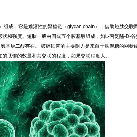
can）组成，它是难溶性的聚糖链（glycan chain），借助短肽交联
形状和强度。短肽一般由四或五个胺基酸组成，如L-丙氨醯-D-谷
酸与二氨基庚二酸存在。 破碎细菌的主要阻力是来自于肽聚糖的网状
在的肽键的数量和其交联的程度，如果交联程度大。