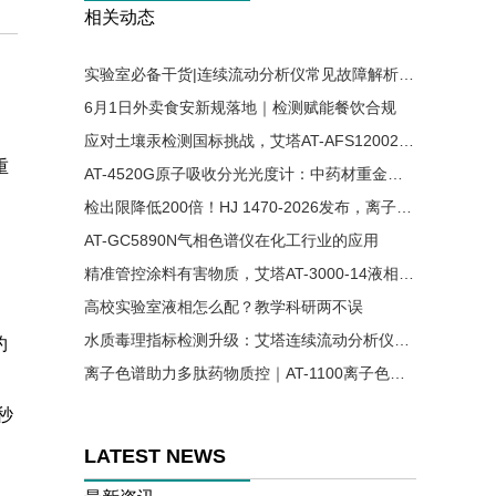
相关动态
实验室必备干货|连续流动分析仪常见故障解析与解决方案
6月1日外卖食安新规落地｜检测赋能餐饮合规
应对土壤汞检测国标挑战，艾塔AT-AFS12002原子荧光光谱仪助力精准分析
重
AT-4520G原子吸收分光光度计：中药材重金属残留检测的可靠方案
检出限降低200倍！HJ 1470-2026发布，离子色谱法首次入列水质六价铬国标
AT-GC5890N气相色谱仪在化工行业的应用
精准管控涂料有害物质，艾塔AT-3000-14液相色谱仪适配涂料国标检测
高校实验室液相怎么配？教学科研两不误
水质毒理指标检测升级：艾塔连续流动分析仪实现氰、酚同步高效测定
约
离子色谱助力多肽药物质控｜AT-1100离子色谱仪精准检测醋酸根溶剂残留
秒
LATEST NEWS