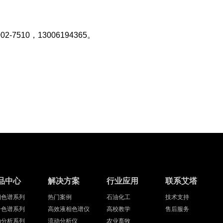
。
510，13006194365。
品中心
解决方案
行业应用
联系艾塔
相色谱系列
热门案例
石油化工
技术支持
子色谱系列
高效液相色谱仪
高校教学
售后服务
动分析系列
流动分析仪
农业畜牧