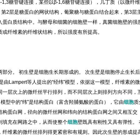
1,3糖苷键连接，某些以β-1,6糖苷键连接），几丁质（以微纤
物，第2层是糖蛋白的网状结构，葡聚糖与糖蛋白结合起来，第3层
入蛋白质结构中。与酵母和细菌的细胞壁一样，真菌细胞壁的强
质或纤维素的纤维状结构，所以强度有所提高。
部分。 初生壁是细胞生长期形成的。 次生壁是细胞停止生长
由Lampert等人提出的“经纬”模型，依据这一模型，纤维素的
同一层次上的微纤丝平行排列，而不同层次上则排列方向不同，
”，模型中的“纬”是结构蛋白（富含羟脯氨酸的蛋白），它由
细胞
质
结构蛋白网，径向的微纤丝网和纬向的结构蛋白网之间又相互交
则填充在网路之中，从而使整个
细胞
壁既具有刚性又具有弹性。 
，纤维素的微纤丝排列得更紧密和有规则。因此次生壁的形成提