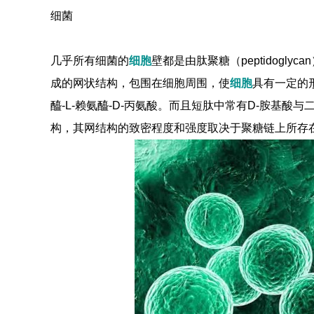
细菌
几乎所有细菌的
细胞
壁都是由肽聚糖（peptidogly
成的网状结构，包围在细胞周围，使
细胞
具有一定的
醯-L-赖氨醯-D-丙氨酸。而且短肽中常有D-胺基
构，其网结构的致密程度和强度取决于聚糖链上所存