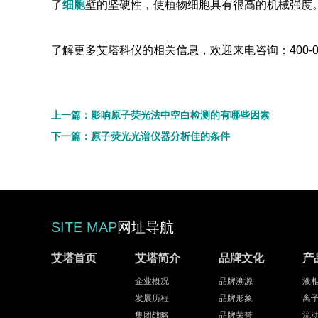
了
细胞
壁的坚硬性，使植物细胞具有很高的机械强度
了解更多艾塔科仪的相关信息，欢迎来电咨询：400-002-7
上一篇：影响原子荧光法中空白检测的有哪些因素
下一篇：原子荧光光谱仪器分析佳的条件
SITE MAP
网址导航
艾塔首页
艾塔简介
品牌文化
产
企业概况
品牌溯源
液
发展历程
品牌形象
离
集团战略
品牌荣誉
流