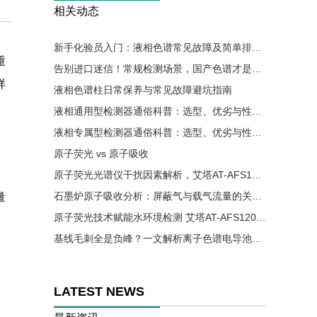
相关动态
新手化验员入门：液相色谱常见故障及简单排查方法
重
告别进口迷信！常规检测场景，国产色谱才是降本优选
样
液相色谱柱日常保养与常见故障避坑指南
液相通用型检测器通俗科普：选型、优劣与性价比详解
液相专属型检测器通俗科普：选型、优劣与性价比详解
原子荧光 vs 原子吸收
原子荧光光谱仪干扰因素解析，艾塔AT-AFS12002助力实验精准高效
石墨炉原子吸收分析：屏蔽气与载气流量的关键控制要点
量
原子荧光技术赋能水环境检测 艾塔AT-AFS12002助力水质安全精准监测
基线毛刺全是负峰？一文解析离子色谱电导池气泡成因与解决办法
LATEST NEWS