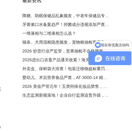
最新资讯
降糖、助眠保健品乱象频发，中老年保健品专项整治来袭！非法添加西药重罚，液相检测为出厂硬性门槛
牙膏漱口水备案趋严！抑菌成分违规添加严查，液相色谱成为备案刚需
一维液相与二维液相怎么选？
猫条、犬用湿粮隐患频发，宠物粮抽检常态化！非法添加剂零容忍，液相色谱成出厂必备检测手段
现在有优惠活动吗
2026 炒货行业严监管，坚果抽检不合格频发！黄曲霉毒素重灾区，液相检测成出厂硬性要求
2026进出口农畜产品通关收紧！海关仅认可合规液相检测原始图谱
外卖盒、保鲜袋大排查！包装迁移物超标重罚，液相检测成硬性门槛
婴幼儿、术后营养食品严查，AT-3000-14 精准管控维生素与污染物
2026 美妆严管元年！五类特殊化妆品禁售，液相检测成备案必备门槛
不
生态监测新规落地！企业自行监测追责升级，合规设备刚需上线
种