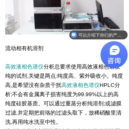
可以介绍下你们的产品么
流动相有机溶剂
高效液相色谱仪
分析总要求使用高效液相色谱仪
纯的试剂,关键是两点:纯度高、紫外吸收小。纯度
高,是希望没有杂质干扰
高效液相色谱仪
HPLC分
析;不会有金属离子损害纯度为99.99%以上的高
纯度硅胶基质。可以通过重蒸分析纯溶剂;或滤膜
过滤,并定期把前珞的过滤头取下，放稀硝酸里清
洗,再用纯水洗至中性。