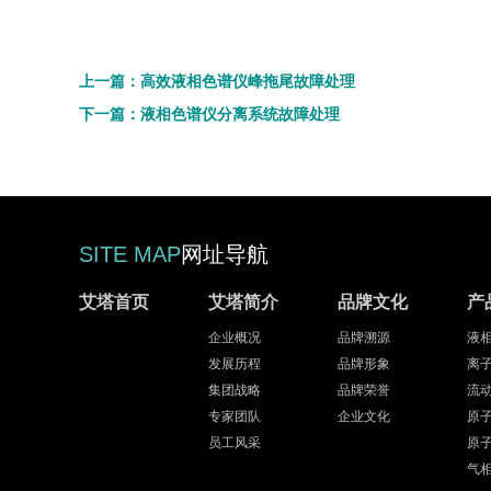
上一篇：高效液相色谱仪峰拖尾故障处理
下一篇：液相色谱仪分离系统故障处理
SITE MAP
网址导航
艾塔首页
艾塔简介
品牌文化
产
企业概况
品牌溯源
液
发展历程
品牌形象
离
集团战略
品牌荣誉
流
专家团队
企业文化
原
员工风采
原
气