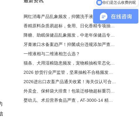
最新资讯
你们是怎么收费的呢
现在有优惠活动吗
网红消毒产品乱象频发，抑菌洗手液、消毒凝胶大排查！非法添加零容忍，液相检测是备案硬性条件
香精原料杂质易超标，食用、日化香精专项抽检启动！有害杂质严控，液相色谱成为香料厂必备设备
降糖、助眠保健品乱象频发，中老年保健品专项整治来袭！非法添加西药重罚，液相检测为出厂硬性门槛
牙膏漱口水备案趋严！抑菌成分违规添加严查，液相色谱成为备案刚需
一维液相与二维液相怎么选？
猫条、犬用湿粮隐患频发，宠物粮抽检常态化！非法添加剂零容忍，液相色谱成出厂必备检测手段
2026 炒货行业严监管，坚果抽检不合格频发！黄曲霉毒素重灾区，液相检测成出厂硬性要求
2026进出口农畜产品通关收紧！海关仅认可合规液相检测原始图谱
外卖盒、保鲜袋大排查！包装迁移物超标重罚，液相检测成硬性门槛
婴幼儿、术后营养食品严查，AT-3000-14 精准管控维生素与污染物
的
信