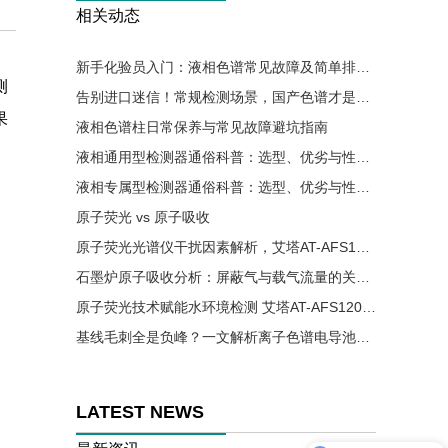
相关动态
新手化验员入门：液相色谱常见故障及简单排查方法
测
告别进口迷信！常规检测场景，国产色谱才是降本优选
果
液相色谱柱日常保养与常见故障避坑指南
液相通用型检测器通俗科普：选型、优劣与性价比详解
液相专属型检测器通俗科普：选型、优劣与性价比详解
原子荧光 vs 原子吸收
原子荧光光谱仪干扰因素解析，艾塔AT-AFS12002助力实验精准高效
石墨炉原子吸收分析：屏蔽气与载气流量的关键控制要点
原子荧光技术赋能水环境检测 艾塔AT-AFS12002助力水质安全精准监测
基线毛刺全是负峰？一文解析离子色谱电导池气泡成因与解决办法
LATEST NEWS