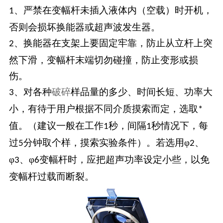
、严禁在变幅杆未插入液体内（空载）时开机，
1
否则会损坏换能器或超声波发生器。
、换能器在支架上要固定牢靠，防止从立杆上突
2
然下滑，变幅杆末端切勿碰撞，防止变形或损
伤。
、对各种
破碎
样品量的多少、时间长短、功率大
3
小，有待于用户根据不同介质摸索而定，选取
*
值。（建议一般在工作
秒，间隔
秒情况下，每
1
1
过
分钟取个样，摸索实验条件）。若选用φ
、
5
2
φ
、φ
变幅杆时，应把超声功率设定小些，以免
3
6
变幅杆过载而断裂。