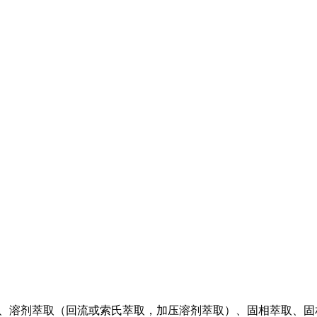
）、溶剂萃取（回流或索氏萃取，加压溶剂萃取）、固相萃取、固