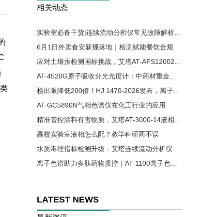
相关动态
实验室必备干货|连续流动分析仪常见故障解析与解决方案
的
6月1日外卖食安新规落地｜检测赋能餐饮合规
C
应对土壤汞检测国标挑战，艾塔AT-AFS12002原子荧光光谱仪助力精准分析
析
AT-4520G原子吸收分光光度计：中药材重金属残留检测的可靠方案
种类
检出限降低200倍！HJ 1470-2026发布，离子色谱法首次入列水质六价铬国标
AT-GC5890N气相色谱仪在化工行业的应用
精准管控涂料有害物质，艾塔AT-3000-14液相色谱仪适配涂料国标检测
高校实验室液相怎么配？教学科研两不误
水质毒理指标检测升级：艾塔连续流动分析仪实现氰、酚同步高效测定
离子色谱助力多肽药物质控｜AT-1100离子色谱仪精准检测醋酸根溶剂残留
LATEST NEWS