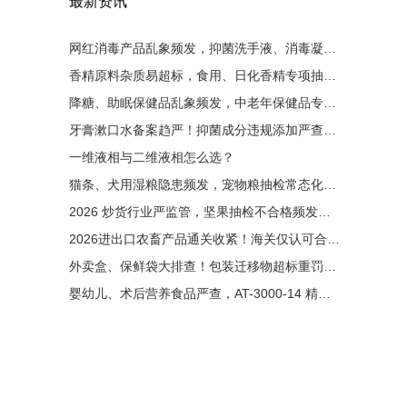
最新资讯
网红消毒产品乱象频发，抑菌洗手液、消毒凝胶大排查！非法添加零容忍，液相检测是备案硬性条件
香精原料杂质易超标，食用、日化香精专项抽检启动！有害杂质严控，液相色谱成为香料厂必备设备
降糖、助眠保健品乱象频发，中老年保健品专项整治来袭！非法添加西药重罚，液相检测为出厂硬性门槛
牙膏漱口水备案趋严！抑菌成分违规添加严查，液相色谱成为备案刚需
一维液相与二维液相怎么选？
猫条、犬用湿粮隐患频发，宠物粮抽检常态化！非法添加剂零容忍，液相色谱成出厂必备检测手段
2026 炒货行业严监管，坚果抽检不合格频发！黄曲霉毒素重灾区，液相检测成出厂硬性要求
2026进出口农畜产品通关收紧！海关仅认可合规液相检测原始图谱
外卖盒、保鲜袋大排查！包装迁移物超标重罚，液相检测成硬性门槛
婴幼儿、术后营养食品严查，AT-3000-14 精准管控维生素与污染物