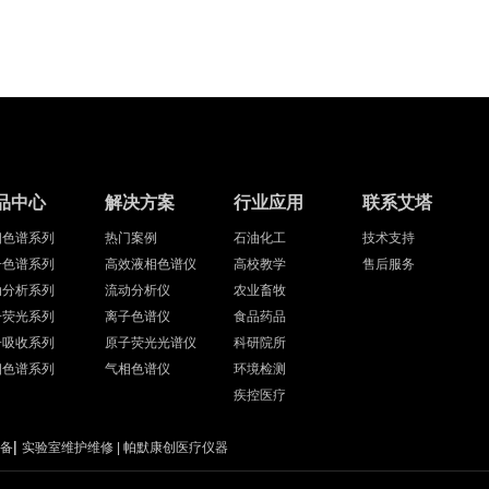
品中心
解决方案
行业应用
联系艾塔
相色谱系列
热门案例
石油化工
技术支持
子色谱系列
高效液相色谱仪
高校教学
售后服务
动分析系列
流动分析仪
农业畜牧
子荧光系列
离子色谱仪
食品药品
子吸收系列
原子荧光光谱仪
科研院所
相色谱系列
气相色谱仪
环境检测
疾控医疗
|
备
实验室维护维修
|
帕默康创医疗仪器