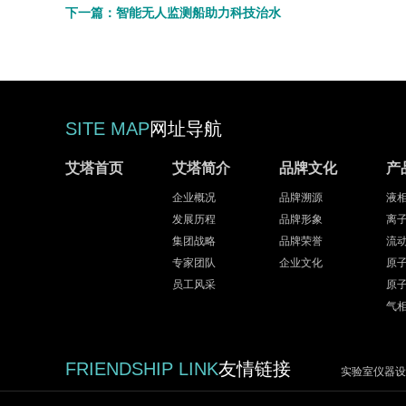
下一篇：智能无人监测船助力科技治水
SITE MAP
网址导航
艾塔首页
艾塔简介
品牌文化
产
企业概况
品牌溯源
液
发展历程
品牌形象
离
集团战略
品牌荣誉
流
专家团队
企业文化
原
员工风采
原
气
FRIENDSHIP LINK
友情链接
实验室仪器设