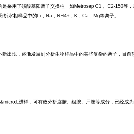
了磺酸基阳离子交换柱，如Metrosep C1， C2-150等，
水相样品中的Li，Na，NH4+，K，Ca，Mg等离子。
不断出现，逐渐发展到分析生物样品中的某些复杂的离子，目前
洗液; 3 &micro;L进样，可有效分析腐胺、组胺、尸胺等成分，已经成