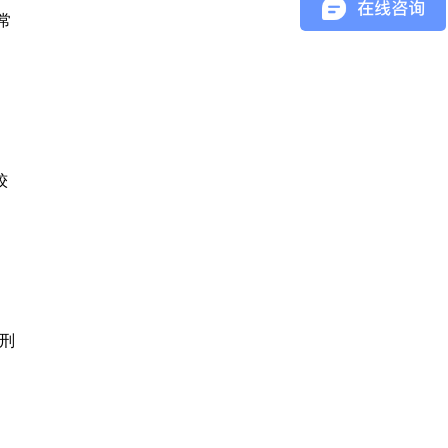
常
较
为刑