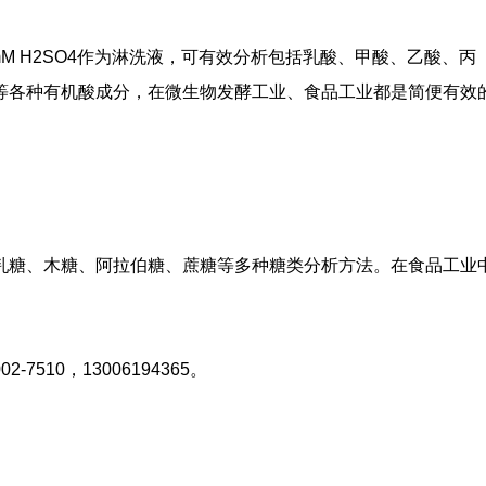
器 ；0.5 mM H2SO4作为淋洗液，可有效分析包括乳酸、甲酸、乙酸、丙
等各种有机酸成分，在微生物发酵工业、食品工业都是简便有效
乳糖、木糖、阿拉伯糖、蔗糖等多种糖类分析方法。在食品工业
510，13006194365。