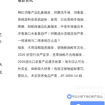
最新资讯
网红消毒产品乱象频发，抑菌洗手液、消毒凝胶大排查！非法添加零容忍，液相检测是备案硬性条件
香精原料杂质易超标，食用、日化香精专项抽检启动！有害杂质严控，液相色谱成为香料厂必备设备
降糖、助眠保健品乱象频发，中老年保健品专项整治来袭！非法添加西药重罚，液相检测为出厂硬性门槛
、
牙膏漱口水备案趋严！抑菌成分违规添加严查，液相色谱成为备案刚需
艺
一维液相与二维液相怎么选？
子
猫条、犬用湿粮隐患频发，宠物粮抽检常态化！非法添加剂零容忍，液相色谱成出厂必备检测手段
2026 炒货行业严监管，坚果抽检不合格频发！黄曲霉毒素重灾区，液相检测成出厂硬性要求
2026进出口农畜产品通关收紧！海关仅认可合规液相检测原始图谱
A
外卖盒、保鲜袋大排查！包装迁移物超标重罚，液相检测成硬性门槛
比
婴幼儿、术后营养食品严查，AT-3000-14 精准管控维生素与污染物
可以介绍下你们的产品么