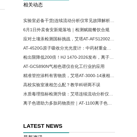
相关动态
实验室必备干货|连续流动分析仪常见故障解析与解决方案
6月1日外卖食安新规落地｜检测赋能餐饮合规
应对土壤汞检测国标挑战，艾塔AT-AFS12002原子荧光光谱仪助力精准分析
AT-4520G原子吸收分光光度计：中药材重金属残留检测的可靠方案
检出限降低200倍！HJ 1470-2026发布，离子色谱法首次入列水质六价铬国标
AT-GC5890N气相色谱仪在化工行业的应用
精准管控涂料有害物质，艾塔AT-3000-14液相色谱仪适配涂料国标检测
高校实验室液相怎么配？教学科研两不误
水质毒理指标检测升级：艾塔连续流动分析仪实现氰、酚同步高效测定
离子色谱助力多肽药物质控｜AT-1100离子色谱仪精准检测醋酸根溶剂残留
LATEST NEWS