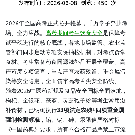
发布时间：2026-06-08
浏览：
450
次
2026年全国高考正式拉开帷幕，千万学子奔赴考
场、全力应战。
高考期间考生饮食安全
是保障考
试平稳进行的核心底线，各地市场监管、农业监
管部门同步启动专项安保抽检机制，对考点食堂
食材、考生常备药食同源滋补品开展全覆盖、高
严苛度专项筛查，重点严查农药残留、重金属污
染等安全隐患，全面筑牢高考舌尖安全防线。
随着2026中医药新规及食品安全国标全面落地，
枸杞、金银花、茯苓、灵芝孢子粉等考生常用滋
补食材，已明确执行
33项法定农残+四项重金属
强制检测标准
，铅、镉、砷、汞限值严格对标
《中国药典》要求，所有不合格产品严禁上市流