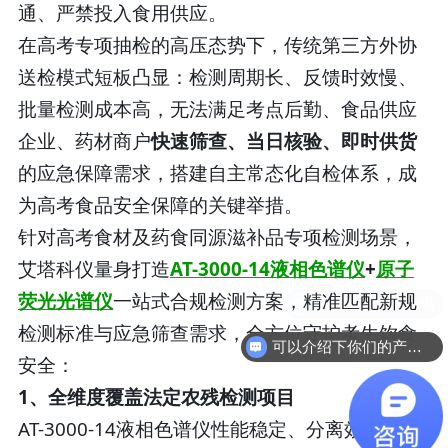
通、严禁投入食用供应。
在高考专项抽检的高压态势下，传统第三方外协
送检模式短板凸显：检测周期长、反馈时效慢、
批量检测成本高，无法满足考点后勤、食品供应
企业、药材商户
快速筛查、当日核验、即时供货
的应急保障需求，搭建自主常态化自检体系，成
为高考食品安全保障的关键举措。
针对高考食材及药食同源滋补品专项检测场景，
艾塔科仪量身打造
AT-3000-14液相色谱仪
+
原子
荧光光谱仪
一站式合规检测方案，精准匹配新规
检测标准与应急筛查需求，全方位守护考生饮食
可以介绍下你们的产品么
安全：
1、全维度覆盖法定农残检测项目
AT-3000-14液相色谱仪性能稳定、分离效果优