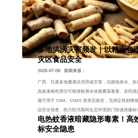
多地洪涝灾害频发｜以精密色
灾区食品安全
2026-07-08
新闻来源：
广西、甘肃多地遭遇洪涝滑坡灾害，汛期地表水、饮用水源
高效液相色谱仪可精准检测水体微囊藻毒素、农药残
规可用于 CMA、CNAS 资质实验室，无绑定耗材
品安全筛查，助力防汛期间生态环境部门快速搭建标
电热蚊香液暗藏隐形毒素！高
标安全隐患