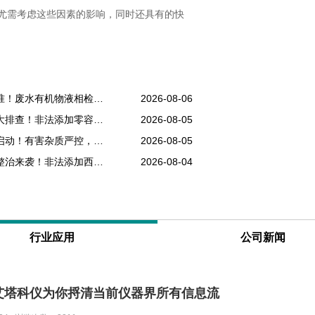
尤需考虑这些因素的影响，同时还具有的快
生产废水排污提标改造，零碳工厂环评核查新标准！废水有机物液相检测纳入年度考核
2026-08-06
网红消毒产品乱象频发，抑菌洗手液、消毒凝胶大排查！非法添加零容忍，液相检测是备案硬性条件
2026-08-05
香精原料杂质易超标，食用、日化香精专项抽检启动！有害杂质严控，液相色谱成为香料厂必备设备
2026-08-05
降糖、助眠保健品乱象频发，中老年保健品专项整治来袭！非法添加西药重罚，液相检测为出厂硬性门槛
2026-08-04
行业应用
公司新闻
艾塔科仪为你捋清当前仪器界所有信息流