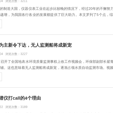
-04 浏览次数：3211
的制造大国，仪器仪表工业在起步比较晚的情况下，经过20年的不懈努
%递增，为我国各行各业的发展都提供了巨大助力。本文罗列了5个点，
。一、1个宗旨十九大报告把创新放在引领发...
为主新令下达，无人监测船将成新宠
-04 浏览次数：3227
京召开了全国地表水环境质量监测事权上收工作视频会，环保部副部长翟
为辅。这也意味着无人监测船将成新宠，逐渐占领水质自动监测市场。视
部副部...
仪打call的4个理由
-22 浏览次数：3189