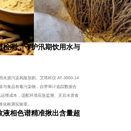
谱检测，守护汛期饮用水与
污染风险加剧。艾塔科仪 AT-3000-14
留与食品有毒污染物，自带审计追踪数据合
降低运维成本，适配环境应急监测、灾后水质食
准化检测实验室。
效液相色谱精准揪出含量超