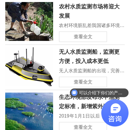
农村水质监测市场将迎大
发展
农村环境脏乱差我国诸多环境问
题中的短板。改善农村生态环
查看全文
境，治理农业农村污染是我国所
无人水质监测船，监测更
面临的一大问题。生态环境部、
方便，投入成本更低
农业农村部联合印发《农业农村
无人水质监测船的出现，完善了
污染治理攻坚战行动计划》，集
当前水质检测系统移动不便且成
中火力向农业农村污染开战。其
查看全文
本过高的问题。水质监测系统的
中提出，通过三年攻坚，到
可以介绍下你们的产品么
生态环境部发布水中油测
数量和覆盖率不足，成为造成水
2020年要实现农村饮用水安全
定标准，新增紫外法
质污染的重要原因之一。当前水
有保障；农村生活垃圾和污水得
2019年1月1日以后，工业废水
质监测主要由分布在水域中的各
到治理，实现村庄环境干净整洁
和生活污水的水中油检测仍将使
个固定监测点完成，但每个监测
查看全文
有序；减少化肥、农药使用量和