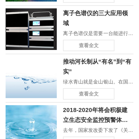
用红外测油仪，而对于地表水、
点的监测范围都是有限的，为了
农业用水总量...
离子色谱仪的三大应用领
地下水和海水等较为干净的水，
覆盖整个水域范围，就必须安装
域
将采用紫外分光光度法的仪器。
一定数量的固定监测点，每个监
离子色谱仪是需要一台能进行常
自2013年以来，水中油标准的
测点配备各种价格昂贵的水质监
规离子色谱（IC）分析的仪器，
修订就一直备受关注，曾征求过
查看全文
测传感器，会造成安装成本过
还是一个能根据您要求更严苛的
意见的方法包括红外分光光度
高。无人船具有良好的实用性，
推动河长制从“有名”到“有
应用进行灵活配置的系统？这些
法、紫外分光光度法、荧光分光
它将原有的固定监测点变为移动
实”
系统提供了高压、低成本、常
光度法和重量法。近日，生态环
的，使监...
绿水青山就是金山银山。在国家
规、毛细管和模块化等多种选
境部正式发布两项水中油测定标
环保战略的部署下，截至今年6
择，能满足所有IC需求。离子色
查看全文
准，其中为红外分光光度法和紫
月底，全国31个省、市、自治区
谱仪是基于传统离子色谱仪技术
外分光光度法。主要修订内容包
2018-2020年将会积极建
已全面建立河长制，每条河流都
的基础上，吸收国际新技术成
括：标准适用范围从&ldquo...
立生态安全监控预警体系
有了河长。与之相应，去年提出
果，研发出的高精度、高灵敏度
和水质监测预警体系
去年，国家发改委下发了《关于
的湾长制继首批一省四市试点之
和高稳定性的新型离子色谱仪。