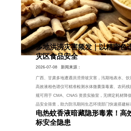
多地洪涝灾害频发｜以精密色
灾区食品安全
2026-07-08
新闻来源：
广西、甘肃多地遭遇洪涝滑坡灾害，汛期地表水、饮用水源
高效液相色谱仪可精准检测水体微囊藻毒素、农药残
规可用于 CMA、CNAS 资质实验室，无绑定耗材
品安全筛查，助力防汛期间生态环境部门快速搭建标
电热蚊香液暗藏隐形毒素！高
标安全隐患