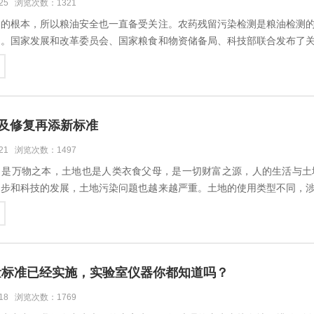
-25 浏览次数：1321
固的根本，所以粮油安全也一直备受关注。农药残留污染检测是粮油检测
全。国家发展和改革委员会、国家粮食和物资储备局、科技部联合发布了
先进技术与装备，提升传统产业技术水平，鼓励具有自主知识产权的粮食科
及修复再添新标准
-21 浏览次数：1497
，是万物之本，土地也是人类衣食父母，是一切财富之源，人的生活与土
进步和科技的发展，土地污染问题也越来越严重。土地的使用类型不同，
根据不同的土地污染情况，结合不同的污染源、土地使用类型制定了一系列
量标准已经实施，实验室仪器你都知道吗？
-18 浏览次数：1769