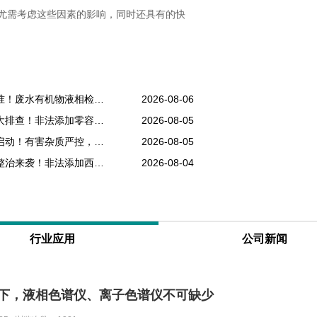
尤需考虑这些因素的影响，同时还具有的快
生产废水排污提标改造，零碳工厂环评核查新标准！废水有机物液相检测纳入年度考核
2026-08-06
网红消毒产品乱象频发，抑菌洗手液、消毒凝胶大排查！非法添加零容忍，液相检测是备案硬性条件
2026-08-05
香精原料杂质易超标，食用、日化香精专项抽检启动！有害杂质严控，液相色谱成为香料厂必备设备
2026-08-05
降糖、助眠保健品乱象频发，中老年保健品专项整治来袭！非法添加西药重罚，液相检测为出厂硬性门槛
2026-08-04
行业应用
公司新闻
之下，液相色谱仪、离子色谱仪不可缺少