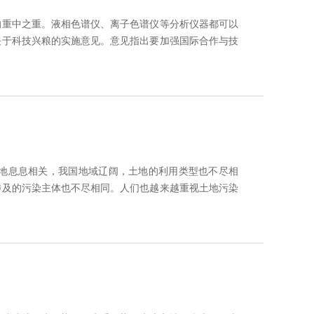
的重中之重。液相色谱仪、离子色谱仪等分析仪器都可以
关于科技兴粮的实施意见。意见指出要加强国际合作与技
技走出...
地息息相关，我国地域辽阔，土地的利用类型也不尽相
涉及的污染主体也不尽相同。人们也越来越重视土地污染
的标准，旨在加强污染地块环境监督管理...