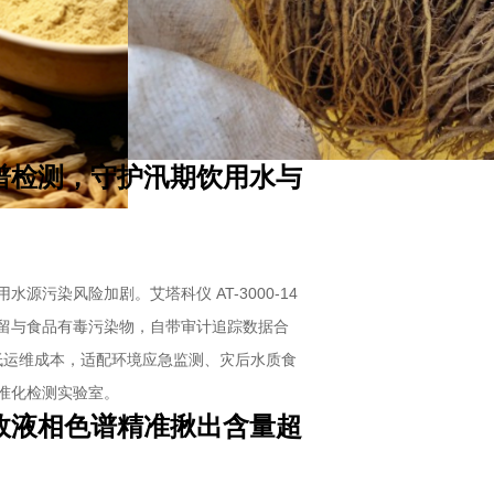
谱检测，守护汛期饮用水与
污染风险加剧。艾塔科仪 AT-3000-14
留与食品有毒污染物，自带审计追踪数据合
降低运维成本，适配环境应急监测、灾后水质食
准化检测实验室。
效液相色谱精准揪出含量超