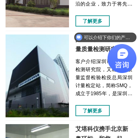
进样后均可对进样针外壁
沿的企业，致力于将先进
进行高压清洗，减少样品
水平的生物技术应用于动
交叉污染...
物营养与保健领域以提升
了解更多
动物自然健康水平。广州
和仕康生物技术有限公司
可以介绍下你们的产品么
艾塔科仪和深圳市计
痛点解决方案效果一般液
量质量检测研究院同
相色谱仪的进样器在维护
为百姓谋福祉而奋斗
和洗针上比较麻烦自动进
客户介绍深圳市计量质量
样器，采用高压进样技
不止（液相色谱仪）
检测研究院，又称国家质
术，流动相过针无需清洗
量监督检验检疫总局深圳
进样针内壁，进样前，进
计量检定站，简称SMQ，
样后均可对进样针外壁进
成立于1985年，是深圳市
行高压清洗，减少样品交
人民政府设立的法定计量
叉污染检测结果的准...
检定和产品质量检验机
了解更多
构。深圳市计量质量检测
研究院痛点解决方案效果
艾塔科仪携手北京新
一般液相色谱仪的进样器