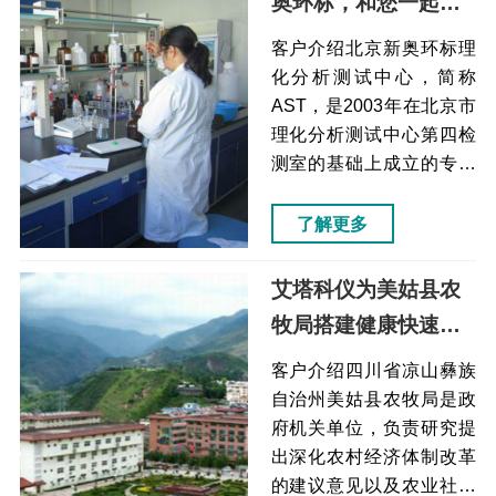
奥环标，和您一起超
在维护和洗针上比较麻烦
越（液相色谱仪）
自动进样器，采用高压进
客户介绍北京新奥环标理
样技术，流动相过针无需
化分析测试中心，简称
清洗进样针内壁，进样
AST，是2003年在北京市
前，进样后均可对进样针
理化分析测试中心第四检
外壁进行高压清洗，减少
测室的基础上成立的专业
样品交叉污染检测结果的
测试机构，同时也是首都
准确性不能保证检测...
科技条件平台检测与认证
了解更多
领域中心。AST痛点解决
方案效果一般液相色谱仪
艾塔科仪为美姑县农
的进样器在维护和洗针上
牧局搭建健康快速发
比较麻烦自动进样器，采
展新通道（原子荧光
用高压进样技术，流动相
客户介绍四川省凉山彝族
过针无需清洗进样针内
光谱仪）
自治州美姑县农牧局是政
壁，进样前，进样后均可
府机关单位，负责研究提
对进样针外壁进行高压清
出深化农村经济体制改革
洗，减少样品交叉污染检
的建议意见以及农业社会