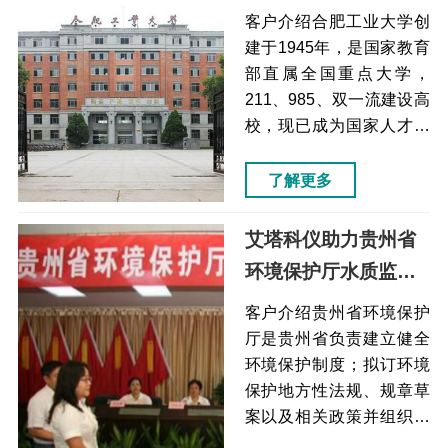
建设（连续流动分析
时间长，达2分钟以上且标
客户介绍合肥工业大学创
的物得率低样品通过高频
仪）
建于1945年，是国家教育
振荡、氧化锆研磨珠破碎
部直属全国重点大学，
在20秒内完成破碎和裂
211、985、双一流建设高
解，一次可以处理1-24个
校，现已成为国家人才培
样本，因为重复性很强，
养、科学研究、社会服
所...
务、文化传承创新和国际
了解更多
合作交流的重要基地。合
肥工业大学痛点解决方案
艾塔科仪助力贵州省
效果手工方法分析速度非
环境保护厅水质监测
常慢，耗时且效率低样品
工作（离子色谱仪）
全自动连续快速分析1毫秒
客户介绍贵州省环境保护
就可以完成样品的检测，
厅是贵州省负责建立健全
使实验室工作人员从繁...
环境保护制度；拟订环境
保护地方性法规、规章草
案以及相关政策并组织实
施；拟订环境保护标准及