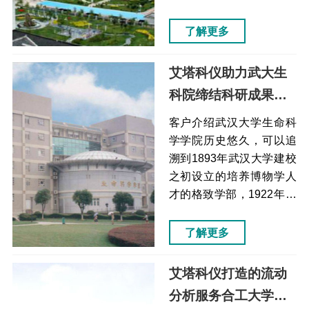
测结果的准确性不能保证
化服务体系、信息体系建
检测器采用具有24位...
设和乡村集体经济组织、
了解更多
合作经济组织建设。凉山
彝族自治州美姑县痛点解
艾塔科仪助力武大生
决方案效果虽然石墨炉原
科院缔结科研成果
子吸收法能够检测微量和
（细胞破碎仪）
痕量组分，干扰严重且成
客户介绍武汉大学生命科
本较高使用原子荧光光谱
学学院历史悠久，可以追
仪代替成本低，性价比
溯到1893年武汉大学建校
高，仪器结构简单、分析
之初设立的培养博物学人
灵敏度高、气相干扰少、
才的格致学部，1922年成
适合于多元素分析样品处
立生物学系，1978年成立
理步骤复杂、费时且分
病毒学系，1992年生物学
了解更多
析...
系、病毒学系和生物工程
中心合并成立生命科学学
艾塔科仪打造的流动
院。武汉大学痛点解决方
分析服务合工大学科
案效果组织细胞样品破碎