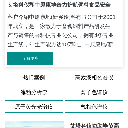
艾塔科仪和中原康地合力护航饲料食品安全
客户介绍中原康地(新乡)饲料有限公司于2001
（液相色谱仪）
年成立，是一家致力于畜禽饲料产品研发生
产与销售的高科技专业化公司，拥有4条专业
生产线，年生产能力达10万吨。中原康地(新
乡)饲料有限公司痛点解决方案效果有噪音采
了解更多
用新型光电转换与放大电路有效降低了噪
声。检测结果的准确性不能保证检测器采用
热门案例
高效液相色谱仪
具有24位AD转换和信号采样频率80hz/s高速
数据采集器确保检测器超高灵敏度、提高了
流动分析仪
离子色谱仪
图谱的分辨能力和准确率。液...
原子荧光光谱仪
气相色谱仪
艾塔科仪协助毕节高