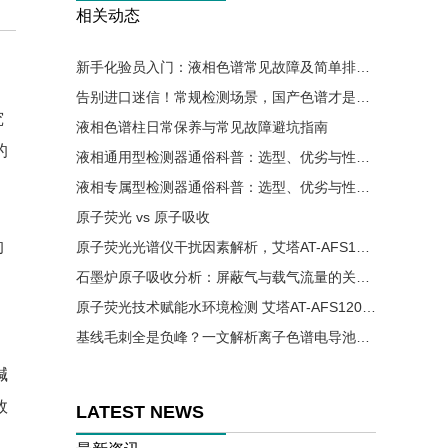
相关动态
新手化验员入门：液相色谱常见故障及简单排查方法
告别进口迷信！常规检测场景，国产色谱才是降本优选
究
液相色谱柱日常保养与常见故障避坑指南
的
液相通用型检测器通俗科普：选型、优劣与性价比详解
液相专属型检测器通俗科普：选型、优劣与性价比详解
原子荧光 vs 原子吸收
的
原子荧光光谱仪干扰因素解析，艾塔AT-AFS12002助力实验精准高效
石墨炉原子吸收分析：屏蔽气与载气流量的关键控制要点
原子荧光技术赋能水环境检测 艾塔AT-AFS12002助力水质安全精准监测
基线毛刺全是负峰？一文解析离子色谱电导池气泡成因与解决办法
碱
效
LATEST NEWS