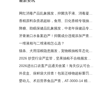
最新资讯
网红消毒产品乱象频发，抑菌洗手液、消毒凝胶大排查！非法添加零容忍，液相检测是备案硬性条件
香精原料杂质易超标，食用、日化香精专项抽检启动！有害杂质严控，液相色谱成为香料厂必备设备
降糖、助眠保健品乱象频发，中老年保健品专项整治来袭！非法添加西药重罚，液相检测为出厂硬性门槛
牙膏漱口水备案趋严！抑菌成分违规添加严查，液相色谱成为备案刚需
一维液相与二维液相怎么选？
猫条、犬用湿粮隐患频发，宠物粮抽检常态化！非法添加剂零容忍，液相色谱成出厂必备检测手段
2026 炒货行业严监管，坚果抽检不合格频发！黄曲霉毒素重灾区，液相检测成出厂硬性要求
2026进出口农畜产品通关收紧！海关仅认可合规液相检测原始图谱
外卖盒、保鲜袋大排查！包装迁移物超标重罚，液相检测成硬性门槛
婴幼儿、术后营养食品严查，AT-3000-14 精准管控维生素与污染物