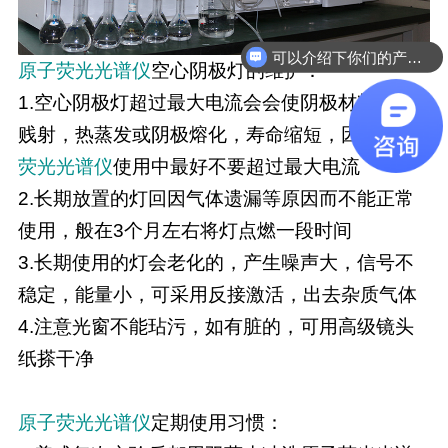
可以介绍下你们的产品么
原子荧光光谱仪
空心阴极灯的维护：
1.空心阴极灯超过最大电流会会使阴极材料大量
贱射，热蒸发或阴极熔化，寿命缩短，因此
原子
荧光光谱仪
使用中最好不要超过最大电流
2.长期放置的灯回因气体遗漏等原因而不能正常
使用，般在3个月左右将灯点燃一段时间
3.长期使用的灯会老化的，产生噪声大，信号不
稳定，能量小，可采用反接激活，出去杂质气体
4.注意光窗不能玷污，如有脏的，可用高级镜头
纸搽干净
原子荧光光谱仪
定期使用习惯：