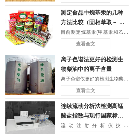
品安全已经成为人们关注的焦
为了解决该问题，连续流动分析
氢化物发生－原子吸收光谱法、
测定食品中烷基汞的几种
点，其中重金属污染是影响食品
仪，设计了新的地表水监测技
氢化物发生－原子荧光光谱法以
方法比较（固相萃取－ 液
安全的重要因素之一。因此严格
术。构建地表水监测的全自动流
及...
相色谱原子荧光光谱联用
目前测定烷基汞(甲基汞和乙基
控制食品中汞含量对人类的健康
动化学特征分析模型，提取全自
法）
汞)的方法有气相色谱法、气相
显得尤为重要。目前国内对金属
查看全文
动流动化学特征分析特征量，采
色谱质谱法、电化学方法、液相
汞的检测主要依据国家标准
用模糊信息检测方法进行地表水
离子色谱法更好的检测生
色谱－原子荧光光谱仪联用法
GB5009.172014《食品中总汞
的组分含量特征检测，结合组合
物柴油中的离子含量
等。其中气相色谱法和气相色谱
及有机汞的测定》中规定的测定
型生态特征...
离子色谱仪更好的检测生物柴油
质谱法需要衍生，操作繁琐，且
方法，即原子荧光光谱仪
中的离子含量生物柴油作为一种
衍生剂可能与基质发生反应，导
查看全文
(Atomicfluorescencespectroscop
新型绿色可再生能源，与石化柴
致回收率低;电化学方法测定汞
AFS)、...
连续流动分析法检测高锰
油相比具有很多突出的优点，如
形态灵敏度不高;采用分离设备
酸盐指数与现行国家标准
颗粒污染物排放低、润滑性好、
与元素选择性检测器在线联用是
方法测试结果具有较好的
流动注射分析仪技术
可降解等。当前，对生物柴油的
目前汞形态分析的主流方法，尤