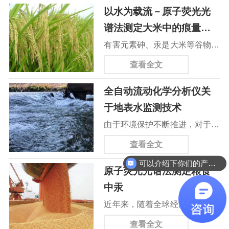
以水为载流－原子荧光光
谱法测定大米中的痕量
砷、汞
有害元素砷、汞是大米等谷物中
理化分析指标，国家标准ＧＢ２
查看全文
７６２－２０１７对砷、汞等金
全自动流动化学分析仪关
属元素含量有限值规定。砷、汞
于地表水监测技术
元素的检测方法有很多，国家标
由于环境保护不断推进，对于地
准ＧＢ／Ｔ５００９．１１－２
表水的监测在地表水的环境保护
０１４、ＧＢ５００９．１７－
查看全文
建设中具有重要意义。相关的地
２０１４也明确了砷、汞的检测
可以介绍下你们的产品么
原子荧光光谱法测定粮食
表水监测方法研究受到人们的极
方法，文献报道砷、汞常用检测
中汞
大重视。但是由于地表水具有流
方法有石墨炉原子吸收光谱法、
近年来，随着全球经济的不断发
动性强的特点，导致地表水中的
电感耦合等离子体原子发射光谱
展，人民生活水平不断提高，食
组分含量特征自动提取难度大。
查看全文
法、电感耦合等离子体质谱法、