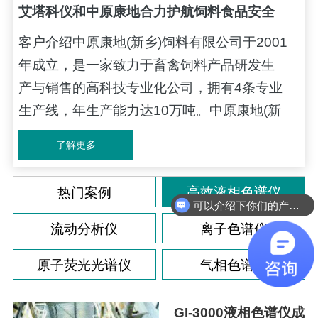
艾塔科仪和中原康地合力护航饲料食品安全
客户介绍中原康地(新乡)饲料有限公司于2001
（液相色谱仪）
年成立，是一家致力于畜禽饲料产品研发生
产与销售的高科技专业化公司，拥有4条专业
生产线，年生产能力达10万吨。中原康地(新
乡)饲料有限公司痛点解决方案效果有噪音采
了解更多
用新型光电转换与放大电路有效降低了噪
声。检测结果的准确性不能保证检测器采用
高效液相色谱仪
热门案例
具有24位AD转换和信号采样频率80hz/s高速
可以介绍下你们的产品么
数据采集器确保检测器超高灵敏度、提高了
流动分析仪
离子色谱仪
图谱的分辨能力和准确率。液...
原子荧光光谱仪
气相色谱仪
GI-3000液相色谱仪成