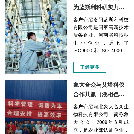
为蓝斯利科研实力的
强力后盾(液相色谱仪)
客户介绍洛阳蓝斯利科技
有限公司是国家高新技术
后备企业、河南省科技型
中小企业，通过了
ISO9000和ISO14000认
证，为目前国内较大的甘
草深加工企业，是中西部
了解更多
地区相当大的研发生产
PET塑钢带的厂家。洛阳
象大合众与艾塔科仪
蓝斯利科技有限公司痛点
合作共赢（液相色谱
解决方案效果一般液相色
仪）
谱仪的进样器在维护和洗
客户介绍河北象大合众生
针上比较麻烦自动进样
物科技有限公司，简称象
器，采用高压进样技术，
大合众，2009年3月成
流动相过针无需清洗进样
立，是农业部认证企业，