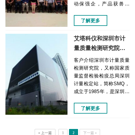
针内壁，进样前，进样后
动保强企，产品获兽药
均可对进样针外壁进行高
GMP认证，包括动物药
压清洗，减少样品交...
品、饲预混料、饲添加剂
了解更多
(动物保健品)等。河北象
大合众生物科技有限公司
艾塔科仪和深圳市计
痛点解决方案效果操作仪
量质量检测研究院同
器时有噪音采用新型光电
为百姓谋福祉而奋斗
转换与放大电路有效降低
客户介绍深圳市计量质量
了噪声检测结果的准确性
不止（液相色谱仪）
检测研究院，又称国家质
不能保证检测器采用具有
量监督检验检疫总局深圳
24位AD转换和信号采样频
计量检定站，简称SMQ，
率80hz/s高速数据采集器
成立于1985年，是深圳市
确保检测器低噪声、低漂
人民政府设立的法定计量
移、超高灵敏度...
检定和产品质量检验机
了解更多
构。深圳市计量质量检测
研究院痛点解决方案效果
一般液相色谱仪的进样器
« 上一篇
1
2
下一篇 »